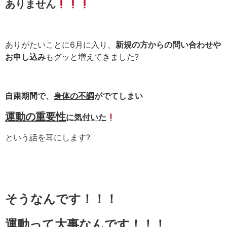
ありません
ありがたいことに
6
月に入り、
新規の方からの問い合わせや
お申し込み
もグッと増えてきました
?
自粛期間で、
身体の不調
がでてしまい
運動の重要性
に気付いた
という話を耳にします
?
そうなんです！！！
運動って大事なんです！！！