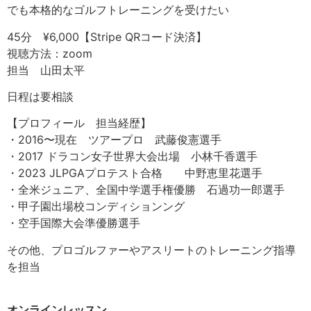
でも本格的なゴルフトレーニングを受けたい
45分 ¥6,000【Stripe QRコード決済】
視聴方法：zoom
担当 山田太平
日程は要相談
【プロフィール 担当経歴】
・2016〜現在 ツアープロ 武藤俊憲選手
・2017 ドラコン女子世界大会出場 小林千香選手
・2023 JLPGAプロテスト合格 中野恵里花選手
・全米ジュニア、全国中学選手権優勝 石過功一郎選手
・甲子園出場校コンディションング
・空手国際大会準優勝選手
その他、プロゴルファーやアスリートのトレーニング指導
を担当
オンラインレッスン