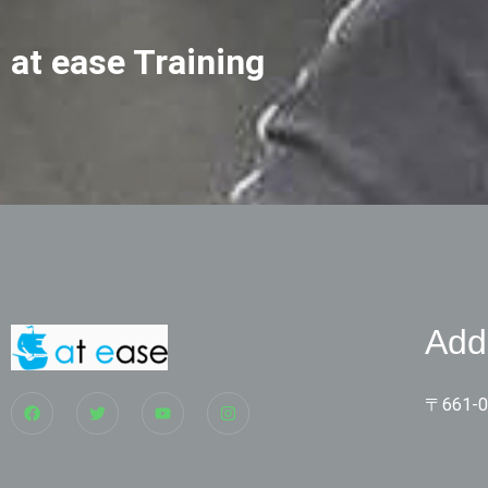
at ease Training
Add
〒661